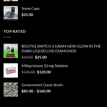
Snow Caps
$
25.00
TOP RATED
BOUTIQ SWITCH 2 GRAM NEW GLOW IN THE
DARK LIQUID LIVE DIAMONDS
Original
Current
$
30.00
$
25.00
price
price
Mifepristone 10 mg Tablette
was:
is:
Original
Current
$
130.00
$30.00.
$
120.00
$25.00.
price
price
was:
is:
Government Oasis Strain
$130.00.
$120.00.
Price
$
85.00
–
$
160.00
range:
$85.00
through