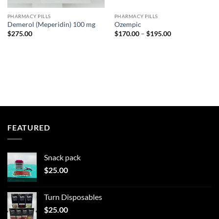
PHARMACY PILLS
PHARMACY PILLS
Demerol (Meperidin) 100 mg
Ozempic
Price
$
275.00
$
170.00
–
$
195.00
range:
$170.00
through
$195.00
FEATURED
Snack pack
$
25.00
Turn Disposables
$
25.00