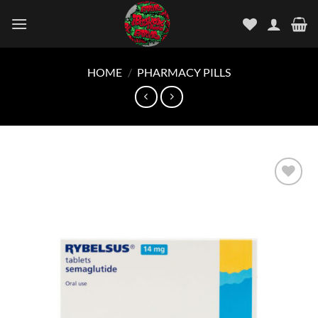
Skip
to
content
HOME
/
PHARMACY PILLS
Add to
wishlist