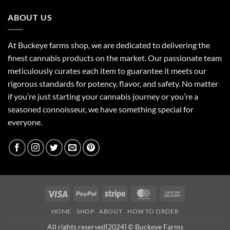
$160.00
ABOUT US
At Buckeye farms shop, we are dedicated to delivering the
finest cannabis products on the market. Our passionate team
meticulously curates each item to guarantee it meets our
rigorous standards for potency, flavor, and safety. No matter
if you’re just starting your cannabis journey or you’re a
seasoned connoisseur, we have something special for
everyone.
Visa
PayPal
Stripe
MasterCard
Cash
On
HOME
SHOP
ABOUT
HOW TO ORDER
Delivery
All rights reserved[2024] ©
Buckeye Farms