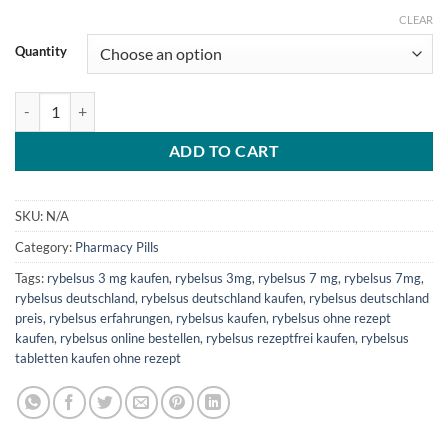
CLEAR
Quantity
Rybelsus (Semaglutid) Tabletten zur Gewichtsreduktion online quantit
ADD TO CART
SKU:
N/A
Category:
Pharmacy Pills
Tags:
rybelsus 3 mg kaufen
,
rybelsus 3mg
,
rybelsus 7 mg
,
rybelsus 7mg
,
rybelsus deutschland
,
rybelsus deutschland kaufen
,
rybelsus deutschland
preis
,
rybelsus erfahrungen
,
rybelsus kaufen
,
rybelsus ohne rezept
kaufen
,
rybelsus online bestellen
,
rybelsus rezeptfrei kaufen
,
rybelsus
tabletten kaufen ohne rezept