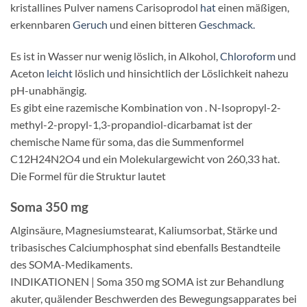
kristallines Pulver namens Carisoprodol
hat
einen mäßigen,
erkennbaren
Geruch
und einen bitteren
Geschmack.
Es ist in Wasser nur wenig löslich, in Alkohol,
Chloroform
und
Aceton
leicht
löslich und hinsichtlich der Löslichkeit nahezu
pH-unabhängig.
Es gibt eine razemische Kombination von . N-Isopropyl-2-
methyl-2-propyl-1,3-propandiol-dicarbamat ist der
chemische Name für soma, das die Summenformel
C12H24N2O4 und ein Molekulargewicht von 260,33 hat.
Die Formel für die Struktur lautet
Soma 350 mg
Alginsäure, Magnesiumstearat, Kaliumsorbat, Stärke und
tribasisches Calciumphosphat sind ebenfalls Bestandteile
des SOMA-Medikaments.
INDIKATIONEN | Soma 350 mg SOMA ist zur Behandlung
akuter, quälender Beschwerden des Bewegungsapparates bei