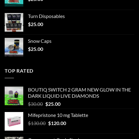
Turn Disposables
$
25.00
Snow Caps
$
25.00
TOP RATED
BOUTIQ SWITCH 2 GRAM NEW GLOW IN THE
DARK LIQUID LIVE DIAMONDS
Original
Current
$
30.00
$
25.00
price
price
Mifepristone 10 mg Tablette
was:
is:
Original
Current
$
130.00
$30.00.
$
120.00
$25.00.
price
price
was:
is: