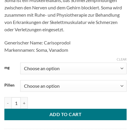
Soma ist ein Muskelrelaxans, das Schmerzempfindungen
$86.00
zwischen den Nerven und dem Gehirn blockiert. Soma wird
through
zusammen mit Ruhe- und Physiotherapie zur Behandlung
$270.00
von Erkrankungen der Skelettmuskulatur wie Schmerzen
oder Verletzungen eingesetzt.
Generischer Name: Carisoprodol
Markennamen: Soma, Vanadom
CLEAR
mg
Pillen
Soma (Carisoprodol) 350 mg quantity
ADD TO CART