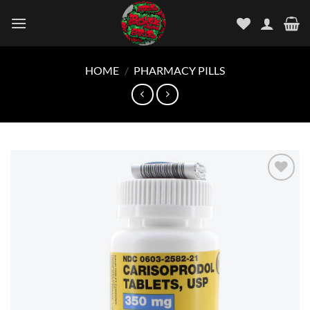
Skip
to
content
HOME
/
PHARMACY PILLS
Add to
wishlist