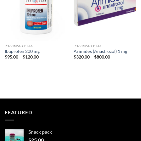
PHARMACY PILLS
PHARMACY PILLS
Ibuprofen 200 mg
Arimidex (Anastrozol) 1 mg
Price
Price
$
95.00
–
$
120.00
$
320.00
–
$
800.00
range:
range:
$95.00
$320.00
through
through
$120.00
$800.00
FEATURED
Snack pack
$
25.00