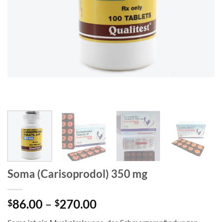
Soma (Carisoprodol) 350 mg
Price
86.00
–
270.00
$
$
range: