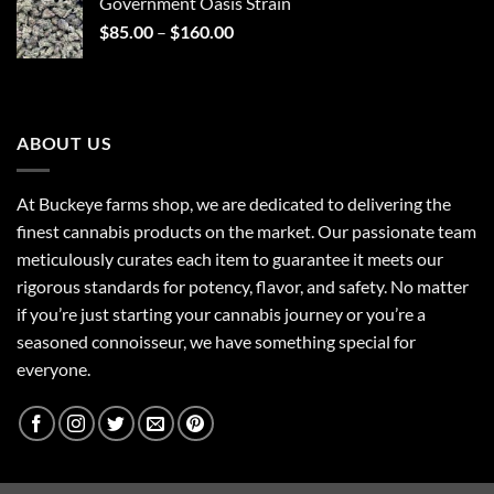
Government Oasis Strain
$130.00.
$120.00.
Price
$
85.00
–
$
160.00
range:
$85.00
through
$160.00
ABOUT US
At Buckeye farms shop, we are dedicated to delivering the
finest cannabis products on the market. Our passionate team
meticulously curates each item to guarantee it meets our
rigorous standards for potency, flavor, and safety. No matter
if you’re just starting your cannabis journey or you’re a
seasoned connoisseur, we have something special for
everyone.