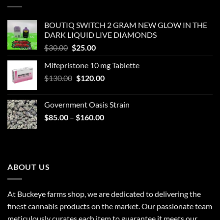
BOUTIQ SWITCH 2 GRAM NEW GLOW IN THE
DARK LIQUID LIVE DIAMONDS
Original
Current
$
30.00
$
25.00
price
price
Mifepristone 10 mg Tablette
was:
is:
Original
Current
$
130.00
$30.00.
$
120.00
$25.00.
price
price
was:
is:
Government Oasis Strain
$130.00.
$120.00.
Price
$
85.00
–
$
160.00
range:
$85.00
through
$160.00
ABOUT US
At Buckeye farms shop, we are dedicated to delivering the
finest cannabis products on the market. Our passionate team
meticulously curates each item to guarantee it meets our