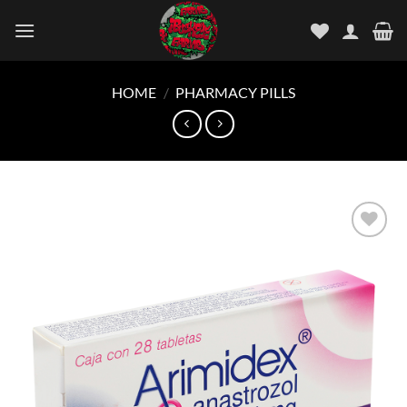
Skip
to
content
HOME
/
PHARMACY PILLS
Add to
wishlist