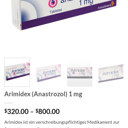
Arimidex (Anastrozol) 1 mg
Price
320.00
–
800.00
$
$
range:
Arimidex ist ein verschreibungspflichtiges Medikament zur
$320.00