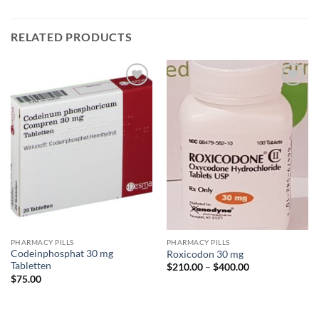
RELATED PRODUCTS
Add to
Add to
wishlist
wishlist
PHARMACY PILLS
PHARMACY PILLS
Codeinphosphat 30 mg
Roxicodon 30 mg
Tabletten
Price
$
210.00
–
$
400.00
range:
$
75.00
$210.00
through
$400.00