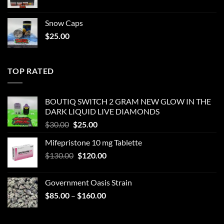
Snow Caps
$
25.00
TOP RATED
BOUTIQ SWITCH 2 GRAM NEW GLOW IN THE
DARK LIQUID LIVE DIAMONDS
Original
Current
$
30.00
$
25.00
price
price
Mifepristone 10 mg Tablette
was:
is:
Original
Current
$
130.00
$30.00.
$
120.00
$25.00.
price
price
was:
is:
Government Oasis Strain
$130.00.
$120.00.
Price
$
85.00
–
$
160.00
range:
$85.00