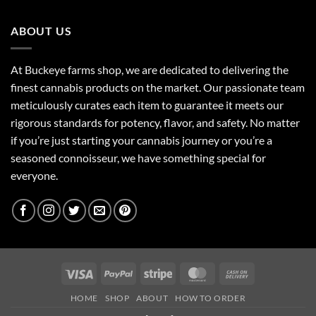
through
$160.00
ABOUT US
At Buckeye farms shop, we are dedicated to delivering the
finest cannabis products on the market. Our passionate team
meticulously curates each item to guarantee it meets our
rigorous standards for potency, flavor, and safety. No matter
if you’re just starting your cannabis journey or you’re a
seasoned connoisseur, we have something special for
everyone.
Visa
PayPal
Stripe
MasterCard
Cash
On
HOME
SHOP
ABOUT
HOW TO ORDER
Delivery