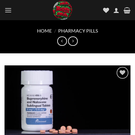
Skip
to
content
HOME
/
PHARMACY PILLS
Add to
wishlist