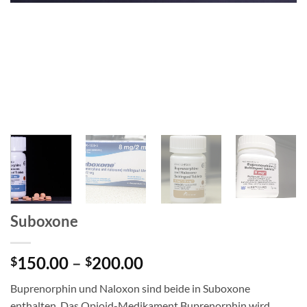
Suboxone
Price
150.00
–
200.00
$
$
range:
Buprenorphin und Naloxon sind beide in Suboxone
$150.00
enthalten. Das Opioid-Medikament Buprenorphin wird