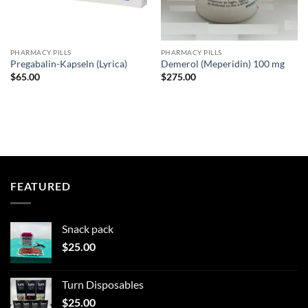
PHARMACY PILLS
PHARMACY PILLS
Pregabalin-Kapseln (Lyrica)
Demerol (Meperidin) 100 mg
$
65.00
$
275.00
FEATURED
Snack pack
$
25.00
Turn Disposables
$
25.00